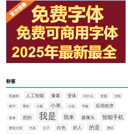
标签
人工智能
像素
变体
乳腺癌
叫什么
坚固
太阳
小米
应用程序
将于
尊长
小新
小说
平板
我是
我来
智能手机
您的
摄像头
患者
的是
白色
的人
梦回大清
汽车
王子
禁区