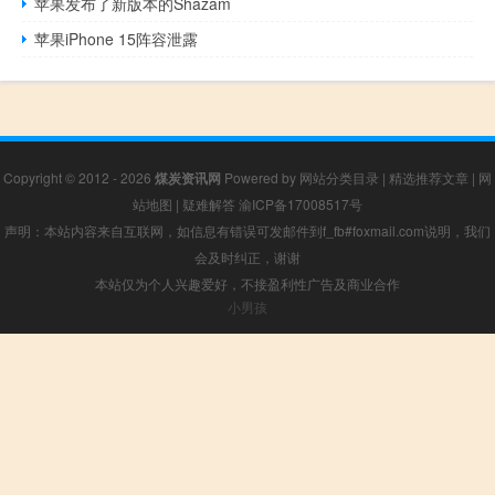
苹果发布了新版本的Shazam
苹果iPhone 15阵容泄露
Copyright © 2012 - 2026
煤炭资讯网
Powered by
网站分类目录
|
精选推荐文章
|
网
站地图
|
疑难解答
渝ICP备17008517号
声明：本站内容来自互联网，如信息有错误可发邮件到f_fb#foxmail.com说明，我们
会及时纠正，谢谢
本站仅为个人兴趣爱好，不接盈利性广告及商业合作
小男孩