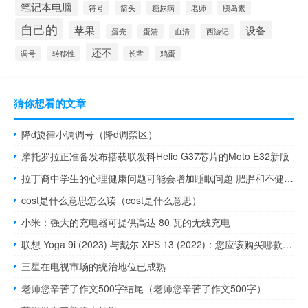
笔记本电脑
符号
箭头
糖尿病
老师
胰岛素
自己的
苹果
设备
蛋壳
蛋清
血清
西游记
还不
调号
转移性
长辈
鸡蛋
猜你想看的文章
降d旋律小调调号（降d调禁区）
摩托罗拉正准备发布搭载联发科Helio G37芯片的Moto E32新版
拉丁裔中学生的心理健康问题可能会增加睡眠问题 肥胖和不健康行为的风险
cost是什么意思怎么读（cost是什么意思）
小米：强大的充电器可提供高达 80 瓦的无线充电
联想 Yoga 9i (2023) 与戴尔 XPS 13 (2022)：您应该购买哪款笔记本电脑
三星在电视市场的统治地位已成熟
老师您辛苦了作文500字结尾（老师您辛苦了作文500字）