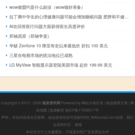
wow做盟约是什么副业（wow做好准备）
拉丁裔中学生的心理健康问题可能会增加睡眠问题 肥胖和不健康行为的风险
AI在回答医疗问题方面获得医生高度评价
郑袖屈原（郑袖争宠）
华硕 Zenfone 10 降至有史以来最低价 折扣 100 美元
三星在电视市场的统治地位已成熟
LG MyView 智能显示器登陆美国市场 起价 199.99 美元
Copyright © 2012 - 2026
煤炭资讯网
Powered by
网站分类目录
|
精选推荐文章
|
网
站地图
|
疑难解答
渝ICP备17008517号
声明：本站内容来自互联网，如信息有错误可发邮件到f_fb#foxmail.com说明，我们
会及时纠正，谢谢
本站仅为个人兴趣爱好，不接盈利性广告及商业合作