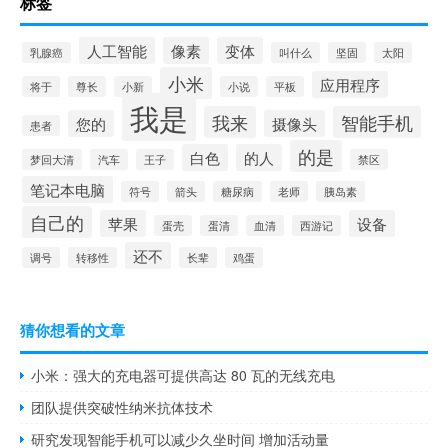
标签
人工智能
像素
变体
乳腺癌
叫什么
坚固
太阳
小米
应用程序
将于
尊长
小新
小说
平板
我是
我来
智能手机
您的
摄像头
患者
的是
白色
的人
梦回大清
汽车
王子
禁区
笔记本电脑
符号
箭头
糖尿病
老师
胰岛素
自己的
苹果
设备
蛋壳
蛋清
血清
西游记
还不
调号
转移性
长辈
鸡蛋
猜你想看的文章
小米：强大的充电器可提供高达 80 瓦的无线充电
团队提供突破性纳米抗体技术
研究发现智能手机可以减少久坐时间 增加活动量