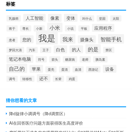
标签
人工智能
像素
变体
乳腺癌
叫什么
坚固
太阳
小米
应用程序
将于
尊长
小新
小说
平板
我是
我来
智能手机
您的
摄像头
患者
的是
白色
的人
梦回大清
汽车
王子
禁区
笔记本电脑
符号
箭头
糖尿病
老师
胰岛素
自己的
苹果
设备
蛋壳
蛋清
血清
西游记
还不
调号
转移性
长辈
鸡蛋
猜你想看的文章
降d旋律小调调号（降d调禁区）
AI在回答医疗问题方面获得医生高度评价