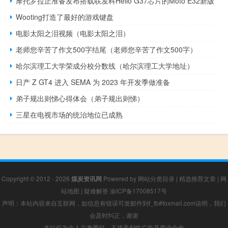
摩托罗拉正准备发布搭载联发科Helio G37芯片的Moto E32新版
Wooting打造了最好的游戏键盘
电影太阳之泪视频（电影太阳之泪）
老师您辛苦了作文500字结尾（老师您辛苦了作文500字）
哈尔滨理工大学荣成分校分数线（哈尔滨理工大学地址）
日产 Z GT4 进入 SEMA 为 2023 年开发季做准备
弟子规出则悌心得体会（弟子规出则悌）
三星在电视市场的统治地位已成熟
Copyright © 2012 - 2026
煤炭资讯网
Powered by
网站分类目录
|
精选推荐文章
|
网
站地图
|
疑难解答
渝ICP备17008517号
声明：本站内容来自互联网，如信息有错误可发邮件到f_fb#foxmail.com说明，我们
会及时纠正，谢谢
本站仅为个人兴趣爱好，不接盈利性广告及商业合作