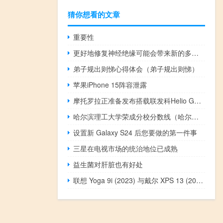
猜你想看的文章
重要性
更好地修复神经绝缘可能会带来新的多发性硬化症治疗方法
弟子规出则悌心得体会（弟子规出则悌）
苹果iPhone 15阵容泄露
摩托罗拉正准备发布搭载联发科Helio G37芯片的Moto E32新版
哈尔滨理工大学荣成分校分数线（哈尔滨理工大学地址）
设置新 Galaxy S24 后您要做的第一件事
三星在电视市场的统治地位已成熟
益生菌对肝脏也有好处
联想 Yoga 9i (2023) 与戴尔 XPS 13 (2022)：您应该购买哪款笔记本电脑