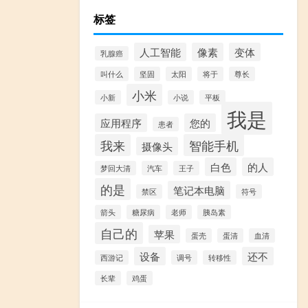
标签
人工智能
像素
变体
乳腺癌
叫什么
坚固
太阳
将于
尊长
小米
小新
小说
平板
我是
应用程序
您的
患者
我来
智能手机
摄像头
白色
的人
梦回大清
汽车
王子
的是
笔记本电脑
禁区
符号
箭头
糖尿病
老师
胰岛素
自己的
苹果
蛋壳
蛋清
血清
设备
还不
西游记
调号
转移性
长辈
鸡蛋