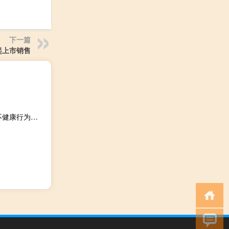
下一篇
 一起上市销售
拉丁裔中学生的心理健康问题可能会增加睡眠问题 肥胖和不健康行为的风险