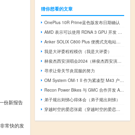
猜你想看的文章
OnePlus 10R Prime蓝色版发布日期确认
AMD 表示可以使用 RDNA 3 GPU 开发 NVIDIA RTX 4090 竞争对手
Anker SOLIX C800 Plus 便携式充电站即将推出
我是大评委程程模仿（我是大评委）
林俊杰西安演唱会2024（林俊杰西安演唱会）
寻求让骨关节炎屈服的努力
OM System OM-1 II 作为紧凑型 M43 户外混合相机推出
Recon Power Bikes 与 GMC 合作开发 AWD Hummer eBike
弟子规出则悌心得体会（弟子规出则悌）
一份新报告
穿越时空的爱恋张庭（穿越时空的爱恋演员表）
非常快的发