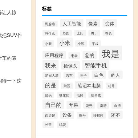
标签
得让人惊
人工智能
像素
变体
乳腺癌
叫什么
坚固
太阳
将于
尊长
把SUV作
小米
小新
小说
平板
我是
应用程序
您的
患者
新车的表
我来
智能手机
摄像头
白色
的人
梦回大清
汽车
王子
期待一下这
的是
笔记本电脑
禁区
符号
箭头
糖尿病
老师
胰岛素
自己的
苹果
蛋壳
蛋清
血清
设备
还不
西游记
调号
转移性
长辈
鸡蛋