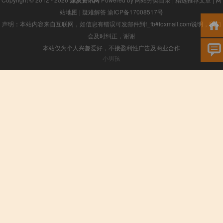
煤炭资讯网
站地图
|
疑难解答
渝ICP备17008517号
声明：本站内容来自互联网，如信息有错误可发邮件到f_fb#foxmail.com说明，我们
会及时纠正，谢谢
本站仅为个人兴趣爱好，不接盈利性广告及商业合作
小男孩