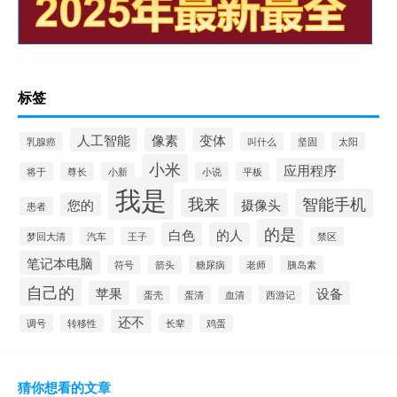
标签
人工智能
像素
变体
乳腺癌
叫什么
坚固
太阳
小米
应用程序
将于
尊长
小新
小说
平板
我是
我来
智能手机
您的
摄像头
患者
的是
白色
的人
梦回大清
汽车
王子
禁区
笔记本电脑
符号
箭头
糖尿病
老师
胰岛素
自己的
苹果
设备
蛋壳
蛋清
血清
西游记
还不
调号
转移性
长辈
鸡蛋
猜你想看的文章