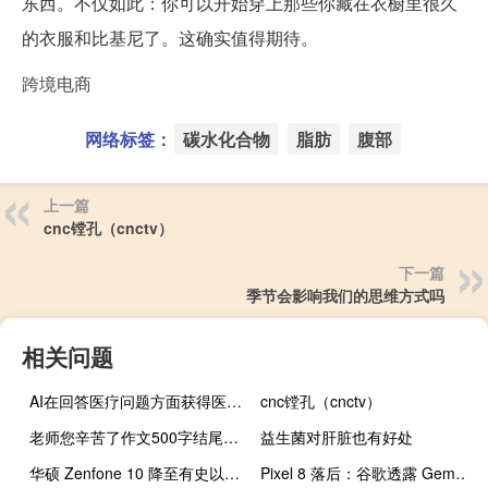
东西。不仅如此：你可以开始穿上那些你藏在衣橱里很久
的衣服和比基尼了。这确实值得期待。
跨境电商
网络标签：
碳水化合物
脂肪
腹部
上一篇
cnc镗孔（cnctv）
下一篇
季节会影响我们的思维方式吗
相关问题
AI在回答医疗问题方面获得医生高度评价
cnc镗孔（cnctv）
老师您辛苦了作文500字结尾（老师您辛苦了作文500字）
益生菌对肝脏也有好处
华硕 Zenfone 10 降至有史以来最低价 折扣 100 美元
Pixel 8 落后：谷歌透露 Gemini Nano 不会出现在基本型号中