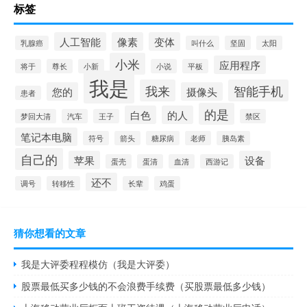
标签
人工智能
像素
变体
乳腺癌
叫什么
坚固
太阳
小米
应用程序
将于
尊长
小新
小说
平板
我是
我来
智能手机
您的
摄像头
患者
的是
白色
的人
梦回大清
汽车
王子
禁区
笔记本电脑
符号
箭头
糖尿病
老师
胰岛素
自己的
苹果
设备
蛋壳
蛋清
血清
西游记
还不
调号
转移性
长辈
鸡蛋
猜你想看的文章
我是大评委程程模仿（我是大评委）
股票最低买多少钱的不会浪费手续费（买股票最低多少钱）