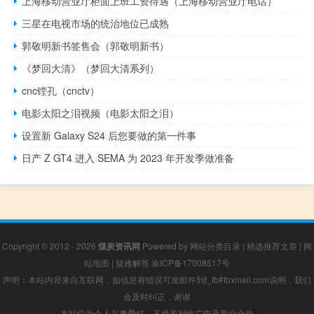
上海移动营业厅柜面上班工资待遇（上海移动营业厅电话）
三星在电视市场的统治地位已成熟
郭敬明新书签售会（郭敬明新书）
《梦回大清》（梦回大清系列）
cnc镗孔（cnctv）
电影太阳之泪视频（电影太阳之泪）
设置新 Galaxy S24 后您要做的第一件事
日产 Z GT4 进入 SEMA 为 2023 年开发季做准备
Copyright © 2012 - 2026
煤炭资讯网
Powered by
网站分类目录
|
精选推荐文章
|
网
站地图
|
疑难解答
渝ICP备17008517号
声明：本站内容来自互联网，如信息有错误可发邮件到f_fb#foxmail.com说明，我们
会及时纠正，谢谢
本站仅为个人兴趣爱好，不接盈利性广告及商业合作