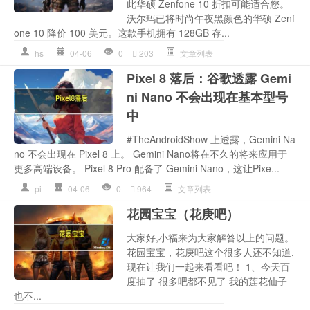
此华硕 Zenfone 10 折扣可能适合您。
沃尔玛已将时尚午夜黑颜色的华硕 Zenf
one 10 降价 100 美元。这款手机拥有 128GB 存...
hs
04-06
0
203
文章列表
Pixel 8 落后：谷歌透露 Gemi
ni Nano 不会出现在基本型号
中
#TheAndroidShow 上透露，Gemini Na
no 不会出现在 Pixel 8 上。 Gemini Nano将在不久的将来应用于
更多高端设备。 Pixel 8 Pro 配备了 Gemini Nano，这让Pixe...
pi
04-06
0
964
文章列表
花园宝宝（花庚吧）
大家好,小福来为大家解答以上的问题。
花园宝宝，花庚吧这个很多人还不知道,
现在让我们一起来看看吧！ 1、今天百
度抽了 很多吧都不见了 我的莲花仙子
也不...