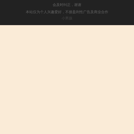
会及时纠正，谢谢
本站仅为个人兴趣爱好，不接盈利性广告及商业合作
小男孩