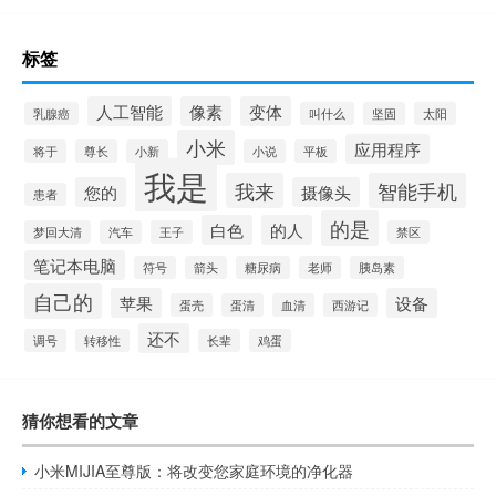
标签
人工智能
像素
变体
乳腺癌
叫什么
坚固
太阳
小米
应用程序
将于
尊长
小新
小说
平板
我是
我来
智能手机
您的
摄像头
患者
的是
白色
的人
梦回大清
汽车
王子
禁区
笔记本电脑
符号
箭头
糖尿病
老师
胰岛素
自己的
苹果
设备
蛋壳
蛋清
血清
西游记
还不
调号
转移性
长辈
鸡蛋
猜你想看的文章
小米MIJIA至尊版：将改变您家庭环境的净化器