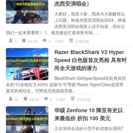
杰西安演唱会）
大家好，我是小新，我来为大家解答以
上问题。林俊杰西安演唱会2024，林俊
杰西安演唱会很多人还不知道，现在让
我们一起来看看吧！ 1、俊杰最近忙着录新专辑。...
lj
04-06
0
627
文章列表
Razer BlackShark V2 Hyper
Speed 白色版首次亮相 具有时
尚全天游戏的潜力
BlackShark V2HyperSpeed耳机将其同
名的“行业领先”2.4GHz 连接与“可弯曲”Razer HyperClear超宽带
麦克风相结合，可降低无线游戏音频...
ra
04-06
0
962
文章列表
华硕 Zenfone 10 降至有史以
来最低价 折扣 100 美元
正在等待合适的小型手机优惠出现吗?